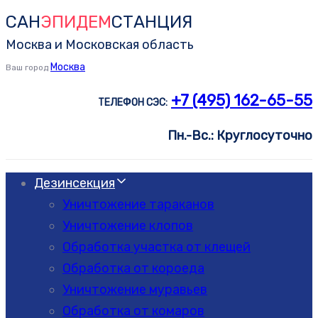
САН
ЭПИДЕМ
СТАНЦИЯ
Skip
Skip
links
to
Москва и Московская область
primary
Москва
Ваш город
navigation
+7 (495) 162-65-55
ТЕЛЕФОН СЭС:
Skip
to
Пн.-Вс.: Круглосуточно
content
Дезинсекция
Уничтожение тараканов
Уничтожение клопов
Обработка участка от клещей
Обработка от короеда
Уничтожение муравьев
Обработка от комаров