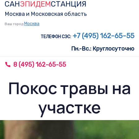
САН
ЭПИДЕМ
СТАНЦИЯ
Skip
Skip
links
to
Москва и Московская область
primary
Москва
Ваш город
navigation
+7 (495) 162-65-55
ТЕЛЕФОН СЭС:
Skip
Пн.-Вс.: Круглосуточно
to
content
8 (495) 162-65-55
To
nav
Покос травы на
участке